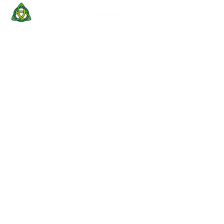
Centro
Internacional
Meridian
Ubicación
Washington, D.C.
¡Bienvenidos al proyecto más
reciente de Meridian