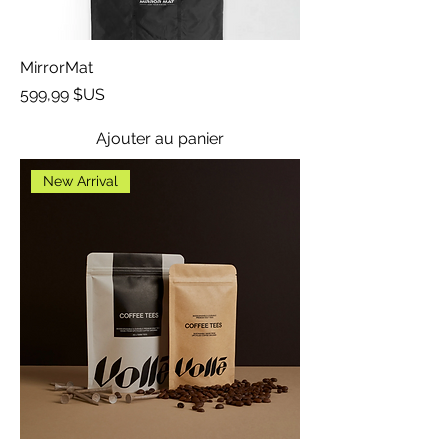
MirrorMat
Prix
599,99 $US
Ajouter au panier
New Arrival