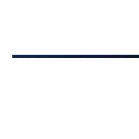
위치
뉴헤이븐, 코네티컷